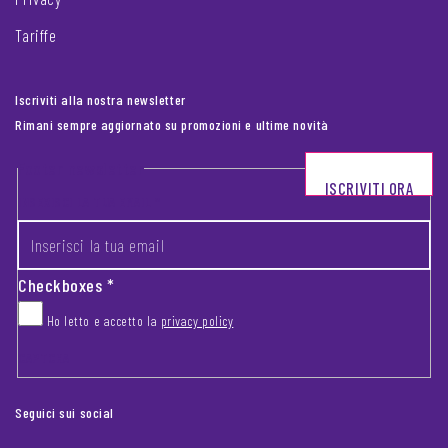
Tariffe
Iscriviti alla nostra newsletter
Rimani sempre aggiornato su promozioni e ultime novità
Footer newsletter
ISCRIVITI ORA
INSERISCI LA TUA EMAIL
*
Checkboxes
*
Ho letto e accetto la
privacy policy
CAPTCHA
Seguici sui social