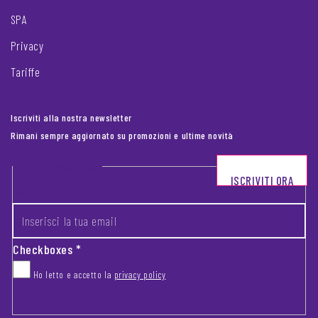
SPA
Privacy
Tariffe
Iscriviti alla nostra newsletter
Rimani sempre aggiornato su promozioni e ultime novità
Footer newsletter
ISCRIVITI ORA
INSERISCI LA TUA EMAIL
*
Checkboxes
*
Ho letto e accetto la
privacy policy
CAPTCHA