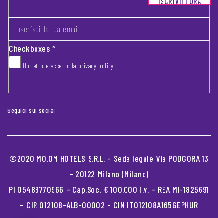
ISCRIVITI ORA
INSERISCI LA TUA EMAIL
*
Checkboxes
*
Ho letto e accetto la
privacy policy
CAPTCHA
Seguici sui social
©2020 MO.OM HOTELS S.R.L. – Sede legale Via PODGORA 13
– 20122 Milano (Milano)
PI 05488770966 – Cap.Soc. € 100.000 i.v. – REA MI-1825691
– CIR 012108-ALB-00002 – CIN IT012108A165GEPHUR