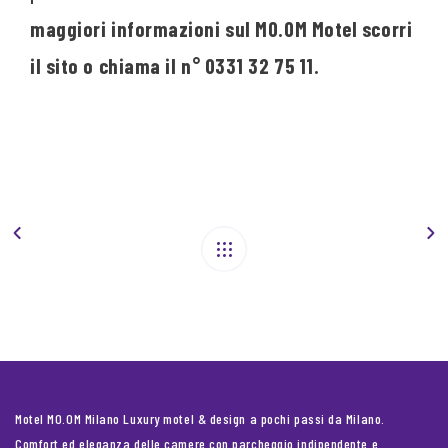
maggiori informazioni sul MO.OM Motel scorri
il sito o chiama il n° 0331 32 75 11.
Motel MO.OM Milano Luxury motel & design a pochi passi da Milano.
Comfort ed eleganza delle camere con parcheggio indipendente e