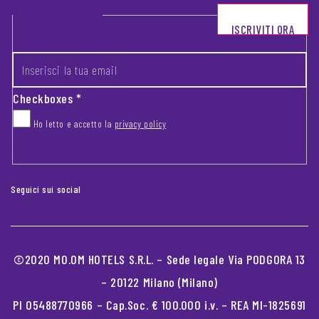
Footer newsletter
ISCRIVITI ORA
INSERISCI LA TUA EMAIL
*
Checkboxes
*
Ho letto e accetto la
privacy policy
CAPTCHA
Seguici sui social
©2020 MO.OM HOTELS S.R.L. – Sede legale Via PODGORA 13
– 20122 Milano (Milano)
PI 05488770966 – Cap.Soc. € 100.000 i.v. – REA MI-1825691