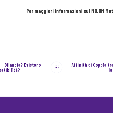
Per maggiori informazioni sul MO.OM Mote
e - Bilancia? Esistono
Affinità di Coppia tr
patibilità?
la