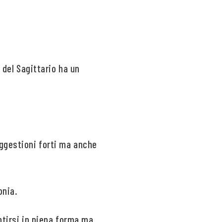
 del Sagittario ha un
uggestioni forti ma anche
onia.
ntirsi in piena forma ma