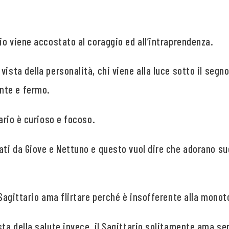
rio viene accostato al coraggio ed all’intraprendenza.
ista della personalità, chi viene alla luce sotto il segno
nte e fermo.
tario è curioso e focoso.
nati da Giove e Nettuno e questo vuol dire che adorano s
l Sagittario ama flirtare perché è insofferente alla monot
sta della salute invece, il Sagittario solitamente ama se