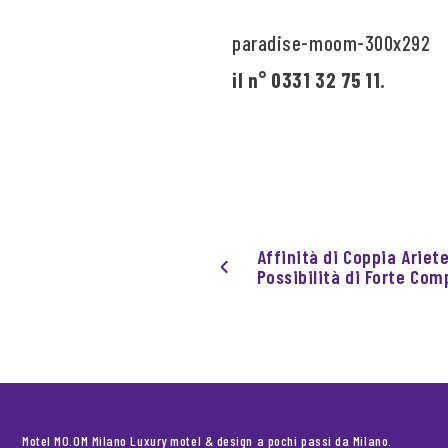
il n° 0331 32 75 11.
Affinità di Coppia Ariet
Possibilità di Forte Com
Motel MO.OM Milano Luxury motel & design a pochi passi da Milano.