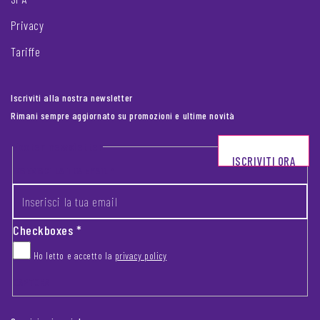
Privacy
Tariffe
Iscriviti alla nostra newsletter
Rimani sempre aggiornato su promozioni e ultime novità
Footer newsletter
ISCRIVITI ORA
INSERISCI LA TUA EMAIL
*
Checkboxes
*
Ho letto e accetto la
privacy policy
CAPTCHA