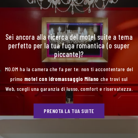
Sei ancora alla ricerca del motel suite a tema
perfetto per la tua fuga romantica (o super
piccante)?
MO.OM ha la camera che fa per te: non ti accontentare del
primo
motel con idromassaggio Milano
che trovi sul
Web, scegli una garanzia di lusso, comfort e riservatezza.
PRENOTA LA TUA SUITE