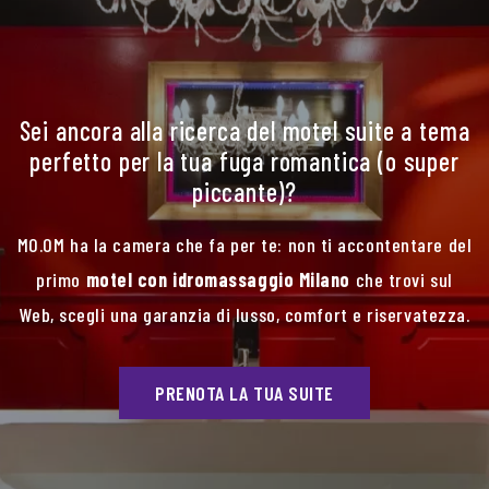
Sei ancora alla ricerca del motel suite a tema
perfetto per la tua fuga romantica (o super
piccante)?
MO.OM ha la camera che fa per te: non ti accontentare del
primo
motel con idromassaggio Milano
che trovi sul
Web, scegli una garanzia di lusso, comfort e riservatezza.
PRENOTA LA TUA SUITE