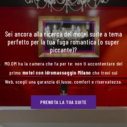
Sei ancora alla ricerca del motel suite a tema
perfetto per la tua fuga romantica (o super
piccante)?
MO.OM ha la camera che fa per te: non ti accontentare del
primo
motel con idromassaggio Milano
che trovi sul
Web, scegli una garanzia di lusso, comfort e riservatezza.
PRENOTA LA TUA SUITE