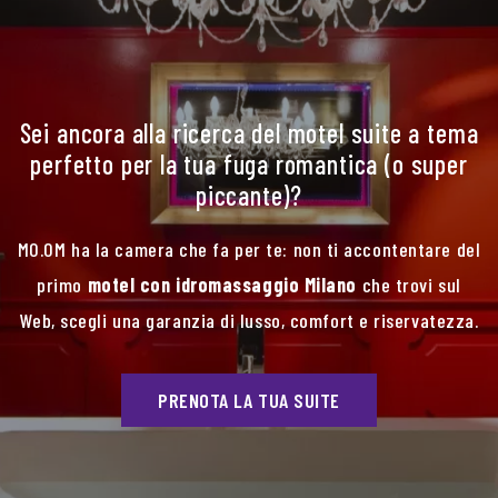
Sei ancora alla ricerca del motel suite a tema
perfetto per la tua fuga romantica (o super
piccante)?
MO.OM ha la camera che fa per te: non ti accontentare del
primo
motel con idromassaggio Milano
che trovi sul
Web, scegli una garanzia di lusso, comfort e riservatezza.
PRENOTA LA TUA SUITE