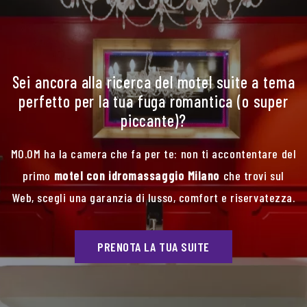
Sei ancora alla ricerca del motel suite a tema
perfetto per la tua fuga romantica (o super
piccante)?
MO.OM ha la camera che fa per te: non ti accontentare del
primo
motel con idromassaggio Milano
che trovi sul
Web, scegli una garanzia di lusso, comfort e riservatezza.
PRENOTA LA TUA SUITE