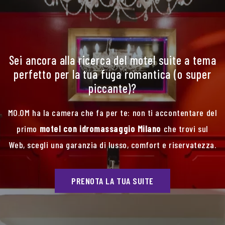
Sei ancora alla ricerca del motel suite a tema
perfetto per la tua fuga romantica (o super
piccante)?
MO.OM ha la camera che fa per te: non ti accontentare del
primo
motel con idromassaggio Milano
che trovi sul
Web, scegli una garanzia di lusso, comfort e riservatezza.
PRENOTA LA TUA SUITE