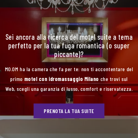
Sei ancora alla ricerca del motel suite a tema
perfetto per la tua fuga romantica (o super
piccante)?
MO.OM ha la camera che fa per te: non ti accontentare del
primo
motel con idromassaggio Milano
che trovi sul
Web, scegli una garanzia di lusso, comfort e riservatezza.
PRENOTA LA TUA SUITE