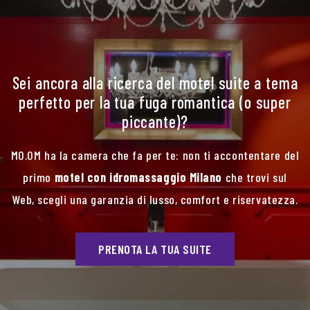
Sei ancora alla ricerca del motel suite a tema
perfetto per la tua fuga romantica (o super
piccante)?
MO.OM ha la camera che fa per te: non ti accontentare del
primo
motel con idromassaggio Milano
che trovi sul
Web, scegli una garanzia di lusso, comfort e riservatezza.
PRENOTA LA TUA SUITE