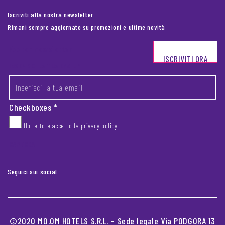
Iscriviti alla nostra newsletter
Rimani sempre aggiornato su promozioni e ultime novità
Footer newsletter
ISCRIVITI ORA
INSERISCI LA TUA EMAIL
*
Checkboxes
*
Ho letto e accetto la
privacy policy
CAPTCHA
Seguici sui social
©2020 MO.OM HOTELS S.R.L. – Sede legale Via PODGORA 13