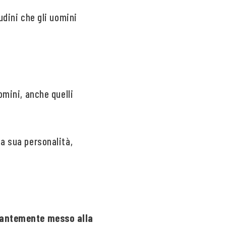
udini che gli uomini
omini, anche quelli
la sua personalità,
tantemente messo alla