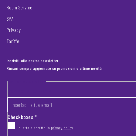
Room Service
SPA
Privacy
Tariffe
Iscriviti alla nostra newsletter
Rimani sempre aggiornato su promozioni e ultime novità
Footer newsletter
INSERISCI LA TUA EMAIL
*
Checkboxes
*
Ho letto e accetto la
privacy policy