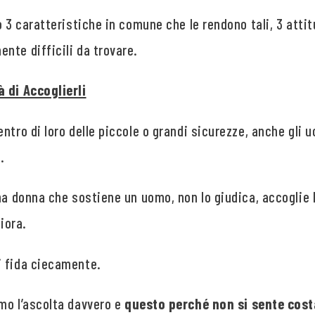
o 3 caratteristiche in comune che le rendono tali, 3 attit
nte difficili da trovare.
 di Accoglierli
ntro di loro delle piccole o grandi sicurezze, anche gli u
.
na donna che sostiene un uomo, non lo giudica, accoglie 
liora.
i fida ciecamente.
mo l’ascolta davvero e
questo
perché non si sente cos