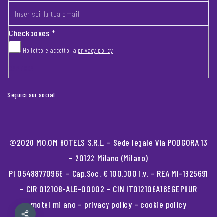
Checkboxes
*
Ho letto e accetto la
privacy policy
CAPTCHA
Seguici sui social
©2020 MO.OM HOTELS S.R.L. – Sede legale Via PODGORA 13
– 20122 Milano (Milano)
PI 05488770966 – Cap.Soc. € 100.000 i.v. – REA MI-1825691
– CIR 012108-ALB-00002 – CIN IT012108A165GEPHUR
motel milano
–
privacy policy
–
cookie policy