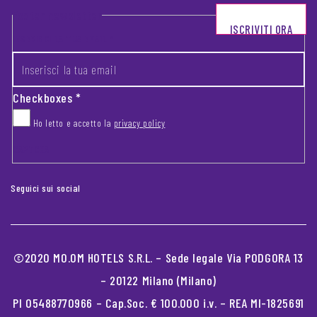
Footer newsletter
ISCRIVITI ORA
INSERISCI LA TUA EMAIL
*
Checkboxes
*
Ho letto e accetto la
privacy policy
CAPTCHA
Seguici sui social
©2020 MO.OM HOTELS S.R.L. – Sede legale Via PODGORA 13
– 20122 Milano (Milano)
PI 05488770966 – Cap.Soc. € 100.000 i.v. – REA MI-1825691