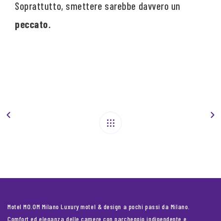
Soprattutto, smettere sarebbe davvero un
peccato
.
Motel MO.OM Milano Luxury motel & design a pochi passi da Milano.
Comfort ed eleganza delle camere con parcheggio indipendente e