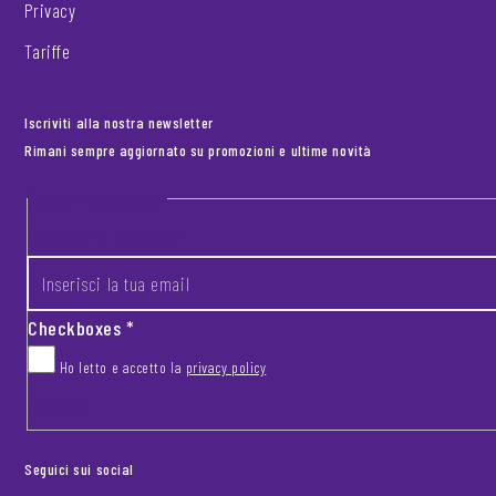
Privacy
Tariffe
Iscriviti alla nostra newsletter
Rimani sempre aggiornato su promozioni e ultime novità
Footer newsletter
INSERISCI LA TUA EMAIL
*
Checkboxes
*
Ho letto e accetto la
privacy policy
CAPTCHA
Seguici sui social