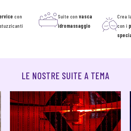
ervice
con
Suite con
vasca
Crea l
stuzzicanti
idromassaggio
con i
specia
LE NOSTRE SUITE A TEMA