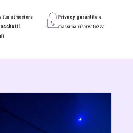
a tua atmosfera
Privacy garantita
e
pacchetti
massima riservatezza
li