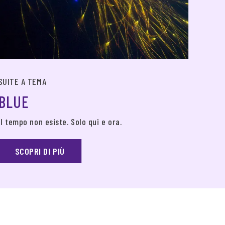
SUITE
SUITE A TEMA
BU
BLUE
In sce
Il tempo non esiste. Solo qui e ora.
S
SCOPRI DI PIÙ