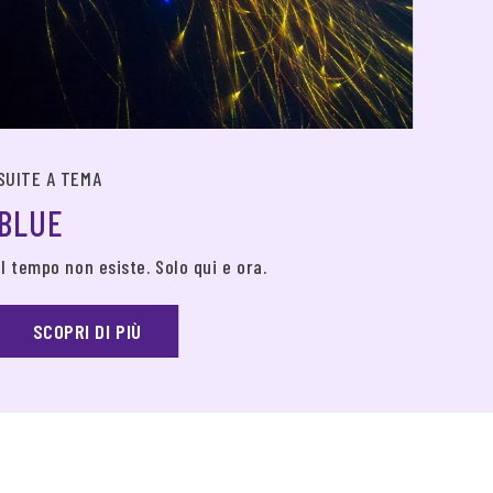
SUITE
SUITE A TEMA
BU
BLUE
In sce
Il tempo non esiste. Solo qui e ora.
S
SCOPRI DI PIÙ