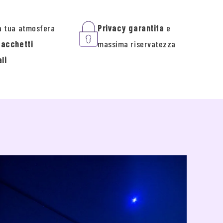
a tua atmosfera
Privacy garantita
e
pacchetti
massima riservatezza
li