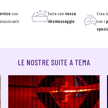
ervice
con
Suite con
vasca
Crea l
stuzzicanti
idromassaggio
con i
specia
LE NOSTRE SUITE A TEMA