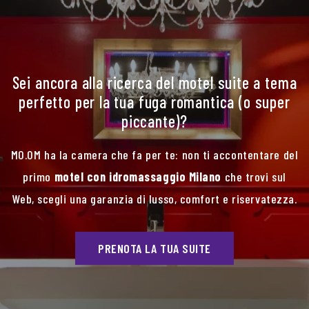
Sei ancora alla ricerca del motel suite a tema
perfetto per la tua fuga romantica (o super
piccante)?
MO.OM ha la camera che fa per te: non ti accontentare del
primo
motel con idromassaggio Milano
che trovi sul
Web, scegli una garanzia di lusso, comfort e riservatezza.
PRENOTA LA TUA SUITE