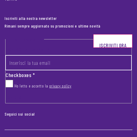
Iscriviti alla nostra newsletter
Rimani sempre aggiornato su promozioni e ultime novità
Footer newsletter
ISCRIVITI ORA
INSERISCI LA TUA EMAIL
*
Checkboxes
*
Ho letto e accetto la
privacy policy
CAPTCHA
Seguici sui social