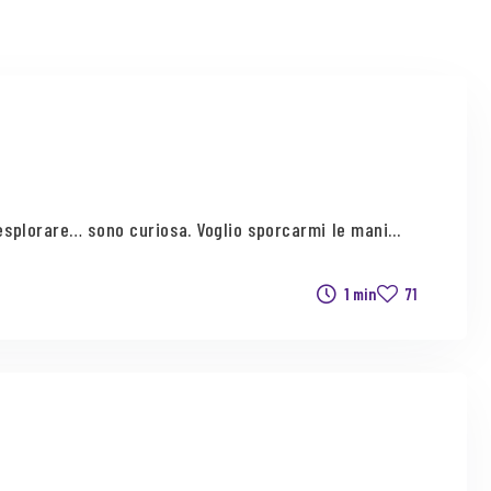
esplorare… sono curiosa. Voglio sporcarmi le mani...
1 min
71