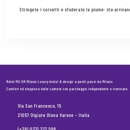
Stringete i corsetti e sfoderate le piume: sta arrivand
Motel MO.OM Milano Luxury motel & design a pochi passi da Milano.
Comfort ed eleganza delle camere con parcheggio indipendente e riservato.
Via San Francesco, 15
21057 Olgiate Olona Varese – Italia
(+39) 0331 327 569