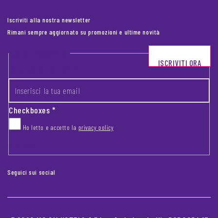
Iscriviti alla nostra newsletter
Rimani sempre aggiornato su promozioni e ultime novità
Footer newsletter
ISCRIVITI ORA
INSERISCI LA TUA EMAIL
*
Checkboxes
*
Ho letto e accetto la
privacy policy
CAPTCHA
Seguici sui social