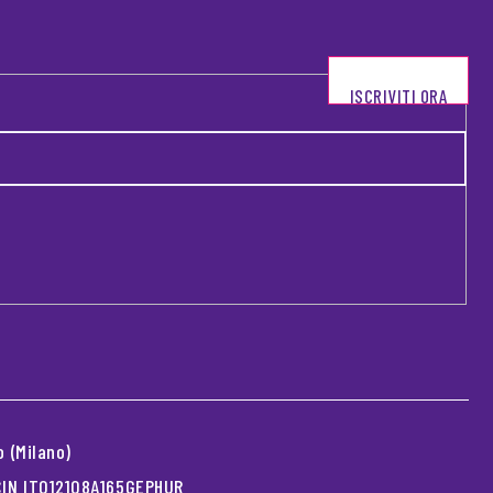
ISCRIVITI ORA
 (Milano)
 CIN IT012108A165GEPHUR