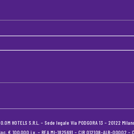
.OM HOTELS S.R.L. – Sede legale Via PODGORA 13 – 20122 Milano
oc. € 100.000 i.v. – REA MI-1825691 – CIR 012108-ALB-00002 –