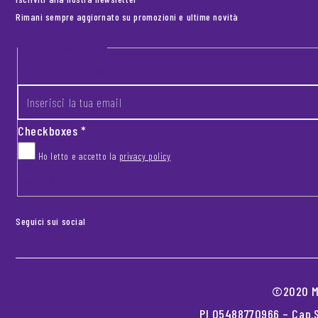
Rimani sempre aggiornato su promozioni e ultime novità
Footer newsletter
INSERISCI LA TUA EMAIL
*
Checkboxes
*
Ho letto e accetto la
privacy policy
CAPTCHA
Seguici sui social
©2020 MO
PI 05488770966 – Cap.S