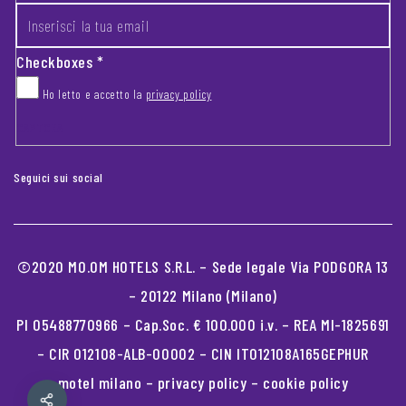
Checkboxes
*
Ho letto e accetto la
privacy policy
CAPTCHA
Seguici sui social
©2020 MO.OM HOTELS S.R.L. – Sede legale Via PODGORA 13
– 20122 Milano (Milano)
PI 05488770966 – Cap.Soc. € 100.000 i.v. – REA MI-1825691
– CIR 012108-ALB-00002 – CIN IT012108A165GEPHUR
motel milano
–
privacy policy
–
cookie policy