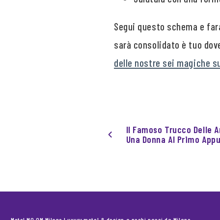
Segui questo schema e fara
sarà consolidato è tuo dov
delle nostre sei magiche su
Il Famoso Trucco Delle 
Una Donna Al Primo Ap
Motel MO.OM Milano Luxury motel & design a pochi passi da Milano.