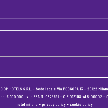
.OM HOTELS S.R.L. – Sede legale Via PODGORA 13 – 20122 Milano
oc. € 100.000 i.v. – REA MI-1825691 – CIR 012108-ALB-00002 –
motel milano
–
privacy policy
–
cookie policy