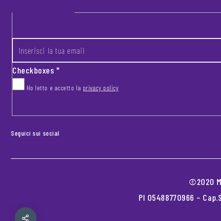
Footer newsletter
INSERISCI LA TUA EMAIL
*
Checkboxes
*
Ho letto e accetto la
privacy policy
CAPTCHA
Seguici sui social
©2020 MO
PI 05488770966 – Cap.S