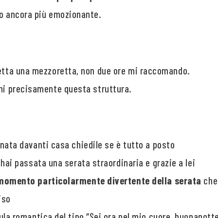
lo ancora più emozionante.
petta una mezzoretta, non due ore mi raccomando.
chi precisamente questa struttura.
nata davanti casa chiedile se è tutto a posto
hai passata una serata straordinaria e grazie a lei
 momento particolarmente divertente della serata
che
iso
ula romantica del tipo “Sei ora nel mio cuore, buonanott