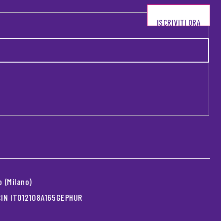
ISCRIVITI ORA
 (Milano)
 CIN IT012108A165GEPHUR