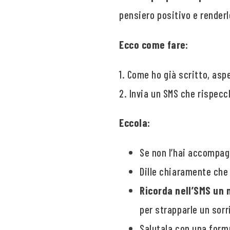
pensiero positivo e render
Ecco come fare:
1. Come ho già scritto, as
2. Invia un SMS che rispec
Eccola:
Se non l’hai accompag
Dille chiaramente che 
Ricorda nell’SMS un
per strapparle un sorr
Salutala con una form