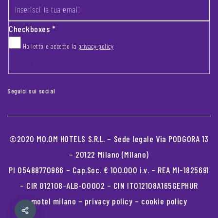
Checkboxes
*
Ho letto e accetto la
privacy policy
CAPTCHA
Seguici sui social
©2020 MO.OM HOTELS S.R.L. – Sede legale Via PODGORA 13
– 20122 Milano (Milano)
PI 05488770966 – Cap.Soc. € 100.000 i.v. – REA MI-1825691
– CIR 012108-ALB-00002 – CIN IT012108A165GEPHUR
motel milano
–
privacy policy
–
cookie policy