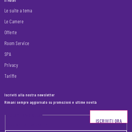
Il Motel
Le suite a tema
Le Camere
Offerte
Room Service
SPA
Privacy
Tariffe
Iscriviti alla nostra newsletter
Rimani sempre aggiornato su promozioni e ultime novità
Footer newsletter
ISCRIVITI ORA
INSERISCI LA TUA EMAIL
*