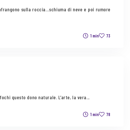
infrangono sulla roccia…schiuma di neve e poi rumore
1 min
73
ochi questo dono naturale. L’arte, la vera...
1 min
78