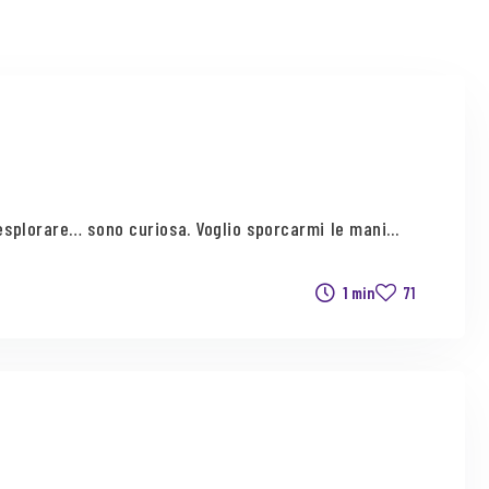
esplorare… sono curiosa. Voglio sporcarmi le mani...
1 min
71