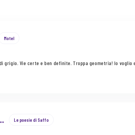
Motel
i grigio. Vie certe e ben definite. Troppa geometria! Io voglio 
O…
Le poesie di Saffo