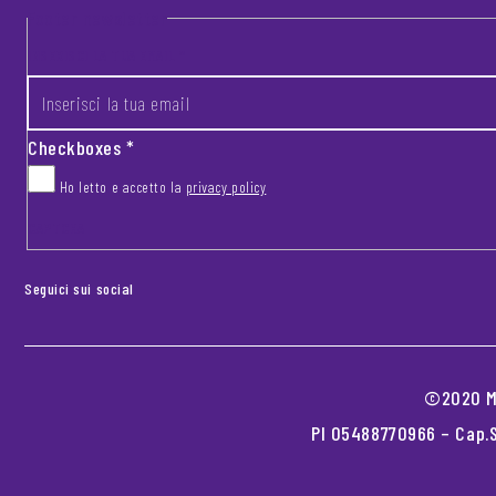
Footer newsletter
INSERISCI LA TUA EMAIL
*
Checkboxes
*
Ho letto e accetto la
privacy policy
CAPTCHA
Seguici sui social
©2020 MO
PI 05488770966 – Cap.S