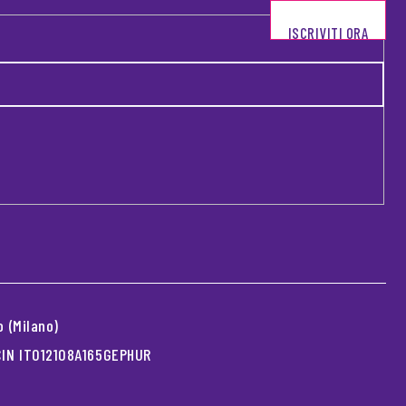
ISCRIVITI ORA
 (Milano)
 CIN IT012108A165GEPHUR