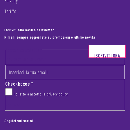
Privacy
Tariffe
Iscriviti alla nostra newsletter
Rimani sempre aggiornato su promozioni e ultime novità
Footer newsletter
ISCRIVITI ORA
INSERISCI LA TUA EMAIL
*
Checkboxes
*
Ho letto e accetto la
privacy policy
CAPTCHA
Seguici sui social