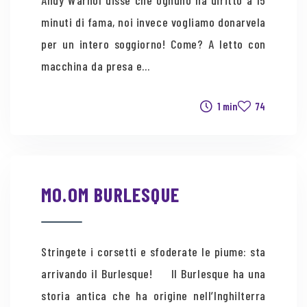
Andy Warhol disse che ognuno ha diritto a 15
minuti di fama, noi invece vogliamo donarvela
per un intero soggiorno! Come? A letto con
macchina da presa e...
1 min
74
MO.OM BURLESQUE
Stringete i corsetti e sfoderate le piume: sta
arrivando il Burlesque! Il Burlesque ha una
storia antica che ha origine nell’Inghilterra