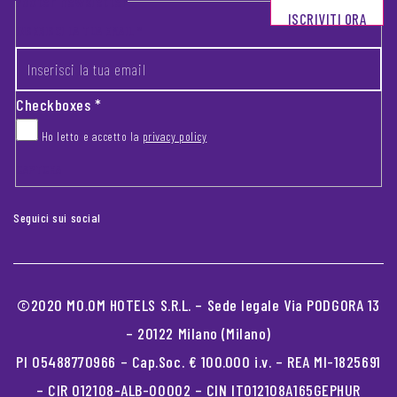
Footer newsletter
ISCRIVITI ORA
INSERISCI LA TUA EMAIL
*
Checkboxes
*
Ho letto e accetto la
privacy policy
CAPTCHA
Seguici sui social
©2020 MO.OM HOTELS S.R.L. – Sede legale Via PODGORA 13
– 20122 Milano (Milano)
PI 05488770966 – Cap.Soc. € 100.000 i.v. – REA MI-1825691
– CIR 012108-ALB-00002 – CIN IT012108A165GEPHUR