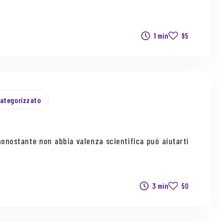
1 min
95
ategorizzato
onostante non abbia valenza scientifica può aiutarti
3 min
50